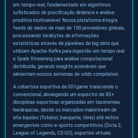
em tempo real, fundamentado em algoritmos
sofisticados de precificação dinâmica e análise
preditiva multivariável. Nossa plataforma integra
feeds de dados de mais de 150 provedores globais,
processando terabytes de informações
estatísticas através de pipelines de big data que
utilizam Apache Kafka para ingestão em tempo real
e Spark Streaming para análise computacional
distribuída, gerando insights acionáveis que
alimentam nossos sistemas de odds compilation.
A cobertura esportiva da 001game transcende o
convencional, abrangendo um espectro de 85+
disciplinas esportivas organizadas em taxonomias
hierárquicas, desde os mercados mainstream de
alta liquidez (futebol, basquete, tênis) até nichos
emergentes como e-sports competitivos (Dota 2,
League of Legends, CS:GO), esportes virtuais