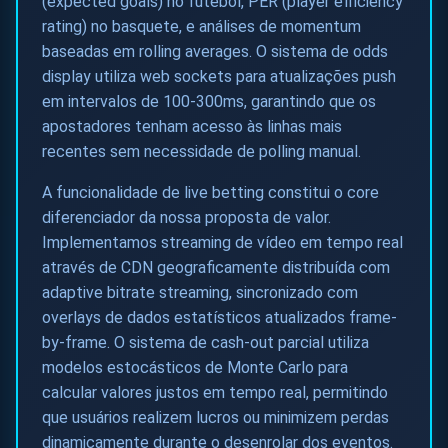
(expected goals) no futebol, PER (player efficiency
rating) no basquete, e análises de momentum
baseadas em rolling averages. O sistema de odds
display utiliza web sockets para atualizações push
em intervalos de 100-300ms, garantindo que os
apostadores tenham acesso às linhas mais
recentes sem necessidade de polling manual.
A funcionalidade de live betting constitui o core
diferenciador da nossa proposta de valor.
Implementamos streaming de vídeo em tempo real
através de CDN geograficamente distribuída com
adaptive bitrate streaming, sincronizado com
overlays de dados estatísticos atualizados frame-
by-frame. O sistema de cash-out parcial utiliza
modelos estocásticos de Monte Carlo para
calcular valores justos em tempo real, permitindo
que usuários realizem lucros ou minimizem perdas
dinamicamente durante o desenrolar dos eventos.