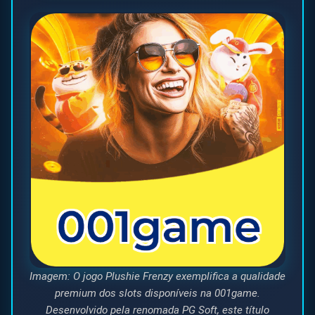
Imagem: O jogo Plushie Frenzy exemplifica a qualidade
premium dos slots disponíveis na 001game.
Desenvolvido pela renomada PG Soft, este título