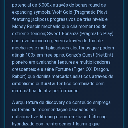
potencial de 5.000x através do bonus round de
expanding symbols; Wolf Gold (Pragmatic Play)
featuring jackpots progressivos de três níveis e
Money Respin mechanic que cria momentos de
extreme tension; Sweet Bonanza (Pragmatic Play)
que revolucionou o gênero através de tumble
mechanics e multiplicadores aleatórios que podem
atingir 100x em free spins; Gonzo's Quest (NetEnt)
pioneiro em avalanche features e multiplicadores
crescentes; e a série Fortune (Tiger, OX, Dragon,
Rabbit) que domina mercados asiáticos através de
simbolismo cultural autêntico combinado com
matemática de alta performance.
A arquitetura de discovery de conteúdo emprega
sistemas de recomendação baseados em
collaborative filtering e content-based filtering
hybridizado com reinforcement learning que