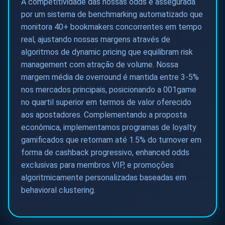
A competitividade das nossas odds é assegurada
por um sistema de benchmarking automatizado que
monitora 40+ bookmakers concorrentes em tempo
real, ajustando nossas margens através de
algoritmos de dynamic pricing que equilibram risk
management com atração de volume. Nossa
margem média de overround é mantida entre 3-5%
nos mercados principais, posicionando a 001game
no quartil superior em termos de valor oferecido
aos apostadores. Complementando a proposta
econômica, implementamos programas de loyalty
gamificados que retornam até 1.5% do turnover em
forma de cashback progressivo, enhanced odds
exclusivas para membros VIP, e promoções
algoritmicamente personalizadas baseadas em
behavioral clustering.