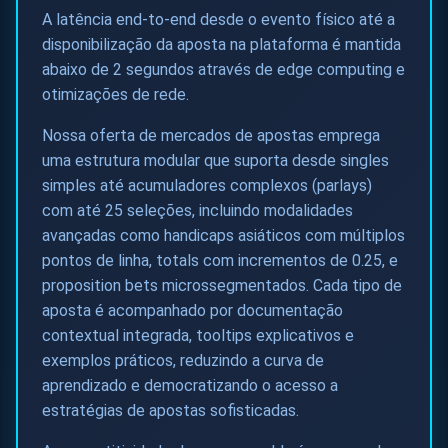
A latência end-to-end desde o evento físico até a
disponibilização da aposta na plataforma é mantida
abaixo de 2 segundos através de edge computing e
otimizações de rede.
Nossa oferta de mercados de apostas emprega
uma estrutura modular que suporta desde singles
simples até acumuladores complexos (parlays)
com até 25 seleções, incluindo modalidades
avançadas como handicaps asiáticos com múltiplos
pontos de linha, totals com incrementos de 0.25, e
proposition bets microssegmentados. Cada tipo de
aposta é acompanhado por documentação
contextual integrada, tooltips explicativos e
exemplos práticos, reduzindo a curva de
aprendizado e democratizando o acesso a
estratégias de apostas sofisticadas.