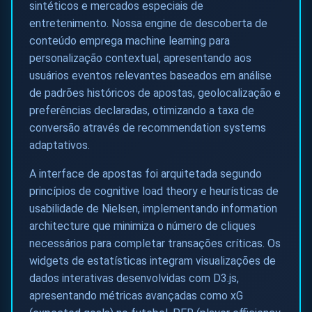
sintéticos e mercados especiais de
entretenimento. Nossa engine de descoberta de
conteúdo emprega machine learning para
personalização contextual, apresentando aos
usuários eventos relevantes baseados em análise
de padrões históricos de apostas, geolocalização e
preferências declaradas, otimizando a taxa de
conversão através de recommendation systems
adaptativos.
A interface de apostas foi arquitetada segundo
princípios de cognitive load theory e heurísticas de
usabilidade de Nielsen, implementando information
architecture que minimiza o número de cliques
necessários para completar transações críticas. Os
widgets de estatísticas integram visualizações de
dados interativas desenvolvidas com D3.js,
apresentando métricas avançadas como xG