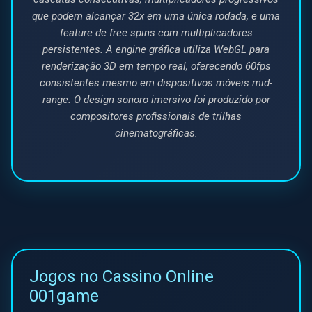
que podem alcançar 32x em uma única rodada, e uma
feature de free spins com multiplicadores
persistentes. A engine gráfica utiliza WebGL para
renderização 3D em tempo real, oferecendo 60fps
consistentes mesmo em dispositivos móveis mid-
range. O design sonoro imersivo foi produzido por
compositores profissionais de trilhas
cinematográficas.
Jogos no Cassino Online
001game