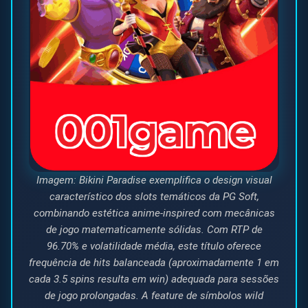
Imagem: Bikini Paradise exemplifica o design visual
característico dos slots temáticos da PG Soft,
combinando estética anime-inspired com mecânicas
de jogo matematicamente sólidas. Com RTP de
96.70% e volatilidade média, este título oferece
frequência de hits balanceada (aproximadamente 1 em
cada 3.5 spins resulta em win) adequada para sessões
de jogo prolongadas. A feature de símbolos wild