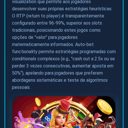
visualization que permite aos jogadores
desenvolver suas próprias estratégias heurísticas.
O RTP (return to player) é transparentemente
configurado entre 96-99%, superior aos slots
tradicionais, posicionando estes jogos como
opções de "valor" para jogadores
matematicamente informados. Auto-bet
functionality permite estratégias programadas com
conditionals complexos (e.g., "cash out a 2.5x ou se
perder 3 vezes consecutivas, aumentar aposta em
50%"), apelando para jogadores que preferem
abordagens sistemáticas e teste de algoritmos
pessoais.