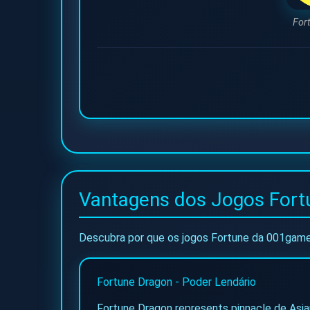
For
Vantagens dos Jogos Fort
Descubra por que os jogos Fortune da 001game
Fortune Dragon - Poder Lendário
Fortune Dragon represents pinnacle de Asia