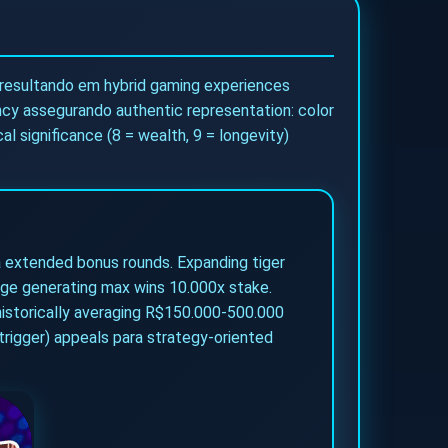
, resultando em hybrid gaming experiences
ncy assegurando authentic representation: color
al significance (8 = wealth, 9 = longevity)
a extended bonus rounds. Expanding tiger
rage generating max wins 10.000x stake.
historically averaging R$150.000-500.000
 trigger) appeals para strategy-oriented