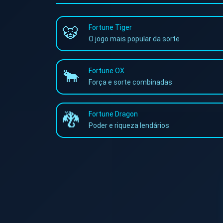
Fortune Tiger
🐯
Lottery
O jogo mais popular da sorte
🏆 Plataforma
Fortune OX
🐂
Força e sorte combinadas
Plataforma
Fortune Dragon
🐉
Bet
Poder e riqueza lendários
Win
APP