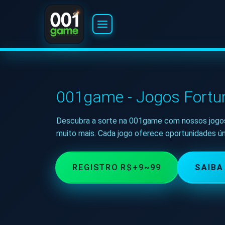
🎰 Jogos
Slot
001game - Jogos Fortu
Descubra a sorte na 001game com nossos jogos
Cassino
muito mais. Cada jogo oferece oportunidades ú
Fortune
REGISTRO R$+9~99
SAIBA
Jogos
Game