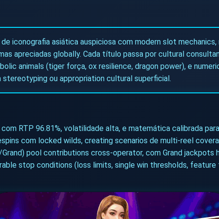
 de iconografia asiática auspiciosa com modern slot mechanics
as apreciadas globally. Cada título passa por cultural consulta
olic animals (tiger força, ox resilience, dragon power), e numeric
ereotyping ou appropriation cultural superficial.
com RTP 96.81%, volatilidade alta, e matemática calibrada par
respins com locked wilds, creating scenarios de multi-reel cove
r/Grand) pool contributions cross-operator, com Grand jackpots 
able stop conditions (loss limits, single win thresholds, feature