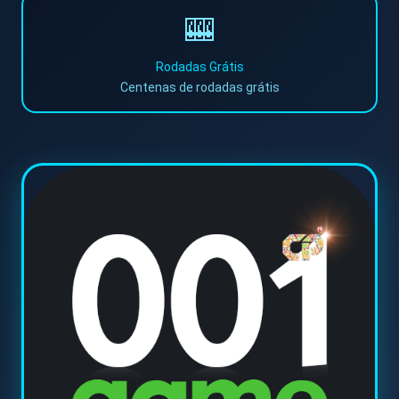
🎰
Bet
Rodadas Grátis
Centenas de rodadas grátis
Win
APP
📱 Download
APK
Download
Baixar