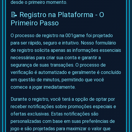
desde o primeiro momento.
📝 Registro na Plataforma - O
Primeiro Passo
O processo de registro na 001game foi projetado
para ser rápido, seguro e intuitivo. Nosso formulário
de registro solicita apenas as informações essenciais
necessárias para criar sua conta e garantir a
segurança de suas transações. O processo de
verificação é automatizado e geralmente é concluído
em questão de minutos, permitindo que você
comece a jogar imediatamente.
Durante o registro, você terá a opção de optar por
receber notificações sobre promoções especiais e
ofertas exclusivas. Estas notificações são
personalizadas com base em suas preferências de
jogo e são projetadas para maximizar o valor que