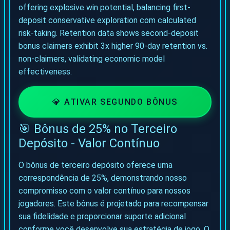
offering explosive win potential, balancing first-
deposit conservative exploration com calculated
risk-taking. Retention data shows second-deposit
bonus claimers exhibit 3x higher 90-day retention vs.
non-claimers, validating economic model
effectiveness.
💎 ATIVAR SEGUNDO BÔNUS
🎯 Bônus de 25% no Terceiro
Depósito - Valor Contínuo
O bônus de terceiro depósito oferece uma
correspondência de 25%, demonstrando nosso
compromisso com o valor contínuo para nossos
jogadores. Este bônus é projetado para recompensar
sua fidelidade e proporcionar suporte adicional
conforme você desenvolve sua estratégia de jogo. O