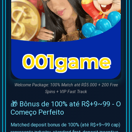
Welcome Package: 100% Match até R$5.000 + 200 Free
Spins + VIP Fast Track
🎁 Bônus de 100% até R$+9~99 - O
Começo Perfeito
Matched deposit bonus de 100% (até R$+9~99 cap)