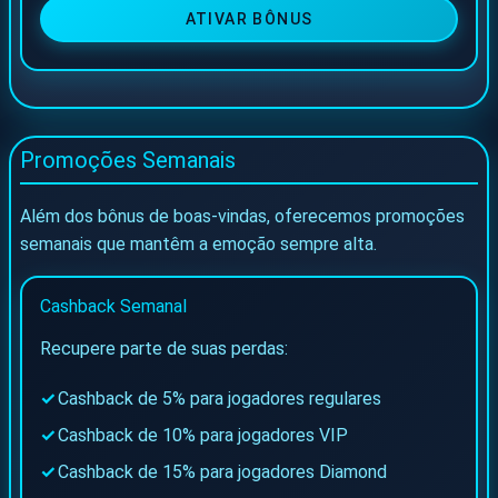
ATIVAR BÔNUS
Promoções Semanais
Além dos bônus de boas-vindas, oferecemos promoções
semanais que mantêm a emoção sempre alta.
Cashback Semanal
Recupere parte de suas perdas:
Cashback de 5% para jogadores regulares
Cashback de 10% para jogadores VIP
Cashback de 15% para jogadores Diamond