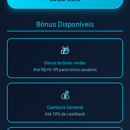
Lottery
Bônus Disponíveis
👤 Conta
Login
🎁
Cadastro
Bônus de Boas-vindas
Até R$+9~99 para novos usuários
Bônus
💰
VIP
Cashback Semanal
🏆 Plataforma
Até 10% de cashback
Plataforma