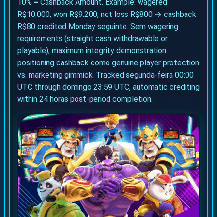
10% = Cashback Amount. Example: wagered
R$10.000, won R$9.200, net loss R$800 → cashback
R$80 credited Monday seguinte. Sem wagering
requirements (straight cash withdrawable or
playable), maximum integrity demonstration
positioning cashback como genuine player protection
vs. marketing gimmick. Tracked segunda-feira 00:00
UTC through domingo 23:59 UTC, automatic crediting
within 24 horas post-period completion.