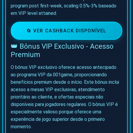
program post first-week, scaling 0.5%-3% baseado
em VIP level attained.
🔄 VER CASHBACK DISPONÍVEL
👑 Bônus VIP Exclusivo - Acesso
Premium
O bônus VIP exclusivo oferece acesso antecipado
ao programa VIP da 001game, proporcionando
benefícios premium desde o início. Este bônus inclui
acesso a mesas VIP exclusivas, atendimento
prioritário ao cliente, e ofertas especiais não
disponíveis para jogadores regulares. O bônus VIP é
especialmente valioso porque oferece uma
experiência de jogo superior desde o primeiro
momento.