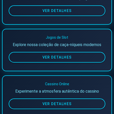
VER DETALHES
Jogos de Slot
Explore nossa coleção de caça-níqueis modernos
VER DETALHES
Cassino Online
Experimente a atmosfera autêntica do cassino
VER DETALHES