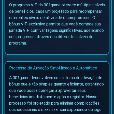
O programa VIP da 001game oferece múltiplos níveis
de benefícios, cada um projetado para recompensar
diferentes níveis de atividade e compromisso. O
bônus VIP exclusivo permite que você comece sua
jornada VIP com vantagens significativas, acelerando
seu progresso através dos diferentes níveis do
programa.
Processo de Ativação Simplificado e Automático
A 001game desenvolveu um sistema de ativação de
bônus que é tão simples quanto eficiente, garantindo
que você possa começar a aproveitar seus
benefícios imediatamente após o registro. Nosso
processo foi projetado para eliminar complicações
desnecessárias e maximizar sua experiência de jogo