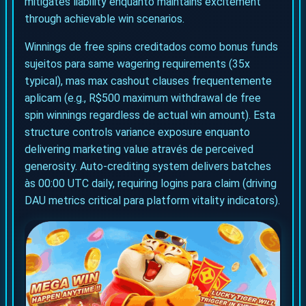
mitigates liability enquanto maintains excitement
through achievable win scenarios.
Winnings de free spins creditados como bonus funds
sujeitos para same wagering requirements (35x
typical), mas max cashout clauses frequentemente
aplicam (e.g., R$500 maximum withdrawal de free
spin winnings regardless de actual win amount). Esta
structure controls variance exposure enquanto
delivering marketing value através de perceived
generosity. Auto-crediting system delivers batches
às 00:00 UTC daily, requiring logins para claim (driving
DAU metrics critical para platform vitality indicators).