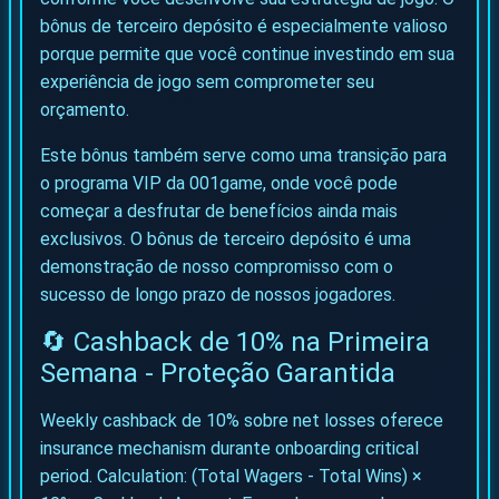
bônus de terceiro depósito é especialmente valioso
porque permite que você continue investindo em sua
experiência de jogo sem comprometer seu
orçamento.
Este bônus também serve como uma transição para
o programa VIP da 001game, onde você pode
começar a desfrutar de benefícios ainda mais
exclusivos. O bônus de terceiro depósito é uma
demonstração de nosso compromisso com o
sucesso de longo prazo de nossos jogadores.
🔄 Cashback de 10% na Primeira
Semana - Proteção Garantida
Weekly cashback de 10% sobre net losses oferece
insurance mechanism durante onboarding critical
period. Calculation: (Total Wagers - Total Wins) ×