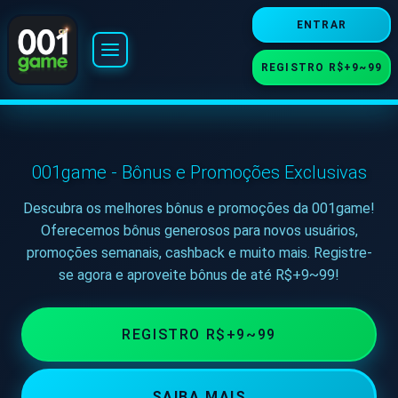
ENTRAR
REGISTRO R$+9~99
🎰 Jogos
Slot
001game - Bônus e Promoções Exclusivas
Descubra os melhores bônus e promoções da 001game!
Cassino
Oferecemos bônus generosos para novos usuários,
promoções semanais, cashback e muito mais. Registre-
Fortune
se agora e aproveite bônus de até R$+9~99!
Jogos
REGISTRO R$+9~99
Game
SAIBA MAIS